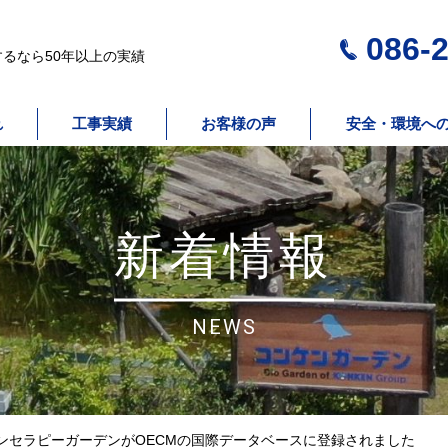
086-2
るなら50年以上の実績
れ
工事実績
お客様の声
安全・環境へ
新着情報
NEWS
ンセラピーガーデンがOECMの国際データベースに登録されました