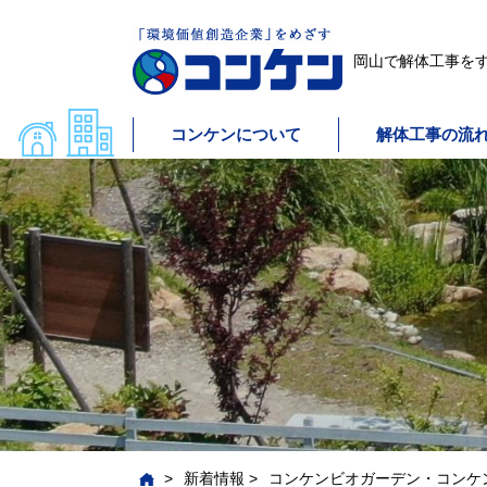
岡山で解体工事をす
コンケンについて
解体工事の流
>
新着情報
>
コンケンビオガーデン・コンケ