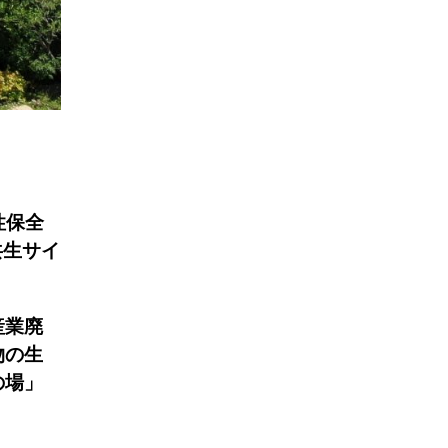
性保全
共生サイ
産業廃
物の生
の場」
。