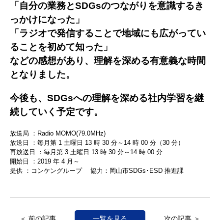
「自分の業務とSDGsのつながりを意識するき
っかけになった」
「ラジオで発信することで地域にも広がってい
ることを初めて知った」
などの感想があり、理解を深める有意義な時間
となりました。
今後も、SDGsへの理解を深める社内学習を継
続していく予定です。
放送局 ：Radio MOMO(79.0MHz)
放送日 ：毎月第 1 土曜日 13 時 30 分～14 時 00 分（30 分）
再放送日 ：毎月第 3 土曜日 13 時 30 分～14 時 00 分
開始日 ：2019 年 4 月～
提供 ：コンケングループ 協力：岡山市SDGs･ESD 推進課
＜ 前の記事
一覧を見る
次の記事 ＞