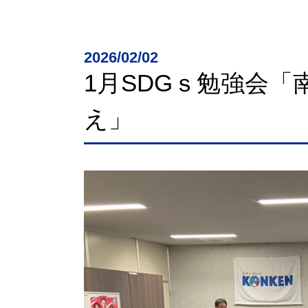
2026/02/02
1月SDGｓ勉強会
え」