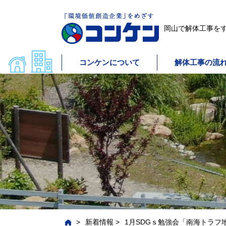
岡山で解体工事をす
コンケンについて
解体工事の流
>
新着情報
>
1月SDGｓ勉強会「南海トラフ