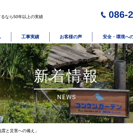
086-2
るなら50年以上の実績
れ
工事実績
お客様の声
安全・環境へ
新着情報
NEWS
地震と災害への備え」